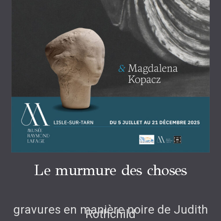
Le murmure des choses
gravures en manière noire de Judith
Rothchild